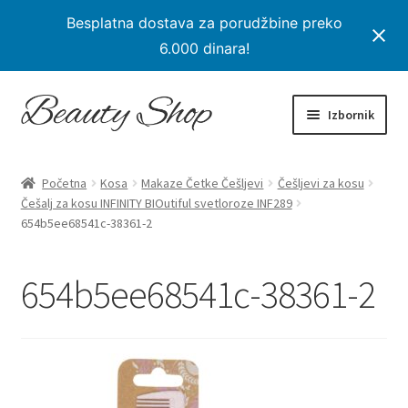
Besplatna dostava za porudžbine preko
6.000 dinara!
Preskoči
Skoči
Izbornik
na
na
navigaciju
sadržaj
Početna
Početna
Kosa
Makaze Četke Češljevi
Češljevi za kosu
Proširi
Češalj za kosu INFINITY BIOutiful svetloroze INF289
Proizvodi
654b5ee68541c-38361-2
podređe
izborni
Na Popustu
654b5ee68541c-38361-2
Moj nalog
Checkout
Korpa