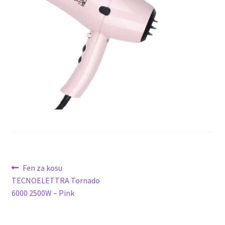
Lista Želja
Kontakt
Kretanje
Prethodni
Fen za kosu
članak:
TECNOELETTRA Tornado
članka
6000 2500W – Pink