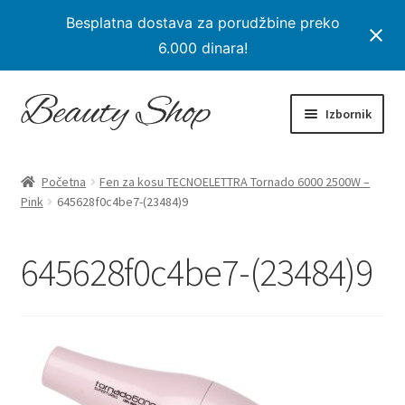
Besplatna dostava za porudžbine preko
6.000 dinara!
Preskoči
Skoči
Izbornik
na
na
navigaciju
sadržaj
Početna
Početna
Fen za kosu TECNOELETTRA Tornado 6000 2500W –
Proširi
Pink
645628f0c4be7-(23484)9
Proizvodi
podređe
izborni
Na Popustu
645628f0c4be7-(23484)9
Moj nalog
Checkout
Korpa