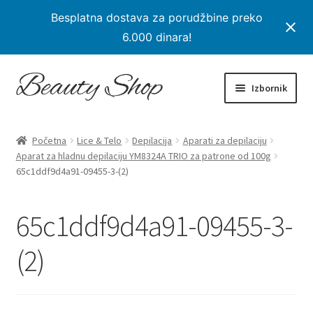
Besplatna dostava za porudžbine preko
6.000 dinara!
Preskoči
Skoči
Izbornik
na
na
navigaciju
sadržaj
Početna
Početna
Lice & Telo
Depilacija
Aparati za depilaciju
Proširi
Aparat za hladnu depilaciju YM8324A TRIO za patrone od 100g
Proizvodi
65c1ddf9d4a91-09455-3-(2)
podređe
izborni
Na Popustu
65c1ddf9d4a91-09455-3-
Moj nalog
(2)
Checkout
Korpa