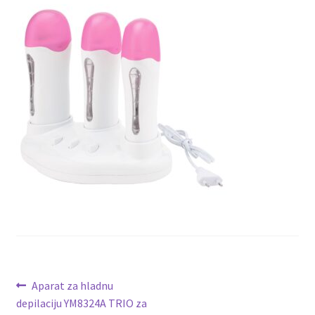
Lista Želja
Kontakt
Kretanje
Prethodni
Aparat za hladnu
članak:
depilaciju YM8324A TRIO za