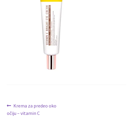
Lista Želja
Kontakt
Kretanje
Prethodni
Krema za predeo oko
članak:
očiju – vitamin C
članka