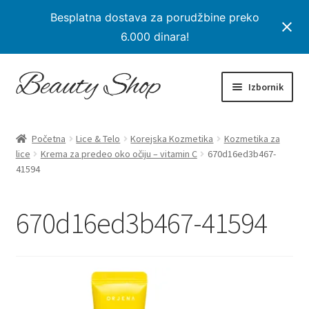
Besplatna dostava za porudžbine preko
6.000 dinara!
Preskoči
Skoči
Izbornik
na
na
navigaciju
sadržaj
Početna
Početna
Lice & Telo
Korejska Kozmetika
Kozmetika za
Proširi
lice
Krema za predeo oko očiju – vitamin C
670d16ed3b467-
Proizvodi
41594
podređe
izborni
Na Popustu
670d16ed3b467-41594
Moj nalog
Checkout
Korpa