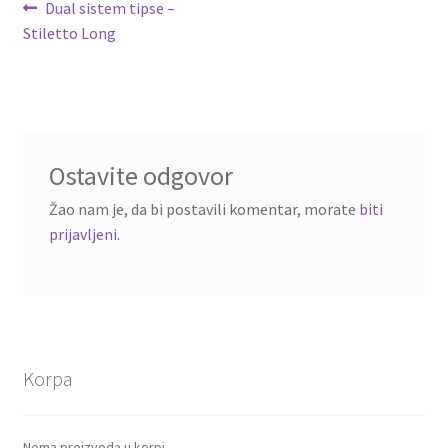
Kretanje
Prethodni
Dual sistem tipse –
članak:
Stiletto Long
članka
Ostavite odgovor
Žao nam je, da bi postavili komentar, morate
biti
prijavljeni
.
Korpa
Nema proizvoda u korpi.