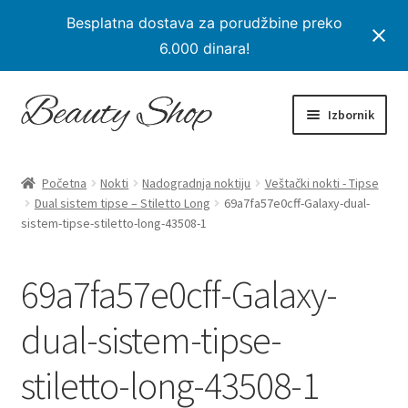
Besplatna dostava za porudžbine preko
6.000 dinara!
Preskoči
Skoči
Izbornik
na
na
navigaciju
sadržaj
Početna
Početna
Nokti
Nadogradnja noktiju
Veštački nokti - Tipse
Proširi
Dual sistem tipse – Stiletto Long
69a7fa57e0cff-Galaxy-dual-
Proizvodi
sistem-tipse-stiletto-long-43508-1
podređe
izborni
Na Popustu
69a7fa57e0cff-Galaxy-
Moj nalog
dual-sistem-tipse-
Checkout
stiletto-long-43508-1
Korpa