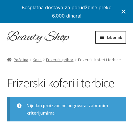
Besplatna dostava za porudžbine preko
6.000 dinara!
Preskoči
Skoči
Izbornik
na
na
navigaciju
sadržaj
Početna
Početna
Kosa
Frizerski pribor
Frizerski koferi i torbice
Proširi
Proizvodi
podređe
Frizerski koferi i torbice
izborni
Proširi
Kosa
podređe
izborni
Proširi
Frizerski pribor
podređe
Nijedan proizvod ne odgovara izabranim
izborni
kriterijumima.
Pribor za šišanje
Pribor za farbanje