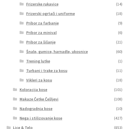
Frizerske rukavice
(14)
Trening lutke
Frizerski ogrtači i uniforme
(18)
Proširi
Aparati za kosu
Pribor za farbanje
(9)
podređe
Pribor za minival
(6)
izborni
Proširi
Koloracija kose
podređe
Pribor za šišanje
(21)
izborni
Proširi
Makaze Četke Češljevi
Šnale, gumice, harnadle, ukosnice
(60)
podređe
Trening lutke
(1)
izborni
Proširi
Nadogradnja kose
Turbani i trake za kosu
(11)
podređe
izborni
Vikleri za kosu
(18)
Proširi
Nega i stilizovanje kose
podređe
Koloracija kose
(101)
izborni
Proširi
Nokti
Makaze Četke Češljevi
(108)
podređe
Nadogradnja kose
(10)
izborni
Proširi
Lice & Telo
podređe
Nega i stilizovanje kose
(427)
izborni
Proširi
Make Up
Lice & Telo
(853)