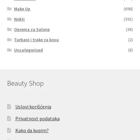
podređe
Make Up
(696)
izborni
Proširi
For Men
Nokti
(391)
podređe
izborni
Oprema za Salone
(38)
Proširi
Oprema za Salone
podređe
Turbani i trake za kosu
(2)
izborni
Proširi
Airbrush & Body Art
Uncategorized
(8)
podređe
izborni
Na Popustu
Moj nalog
Beauty Shop
Checkout
Uslovi korišćenja
Korpa
Privatnost podataka
Kako da kupim?
Lista Želja