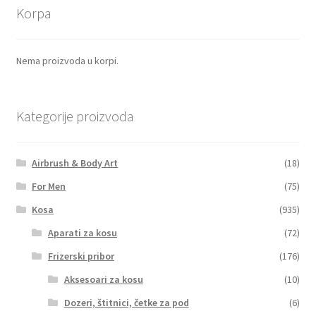
Korpa
Pribor za minival
Nema proizvoda u korpi.
Šnale, gumice, harnadle, ukosnice
Dozeri, štitnici, četke za pod
Kategorije proizvoda
Frizerske rukavice
Airbrush & Body Art
(18)
Umeci i mrežice za punđu
For Men
(75)
Kosa
(935)
Frizerski koferi i torbice
Aparati za kosu
(72)
Frizerski ogrtači i uniforme
Frizerski pribor
(176)
Aksesoari za kosu
(10)
Vikleri za kosu
Dozeri, štitnici, četke za pod
(6)