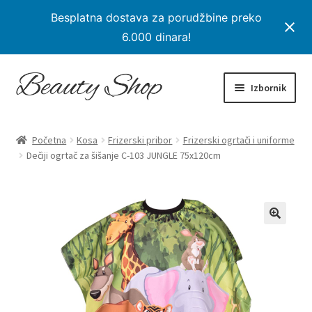
Besplatna dostava za porudžbine preko
6.000 dinara!
Preskoči
Skoči
Izbornik
na
na
navigaciju
sadržaj
Početna
Početna
Kosa
Frizerski pribor
Frizerski ogrtači i uniforme
Proširi
Dečiji ogrtač za šišanje C-103 JUNGLE 75x120cm
Proizvodi
podređe
izborni
Na Popustu
Moj nalog
Checkout
Korpa