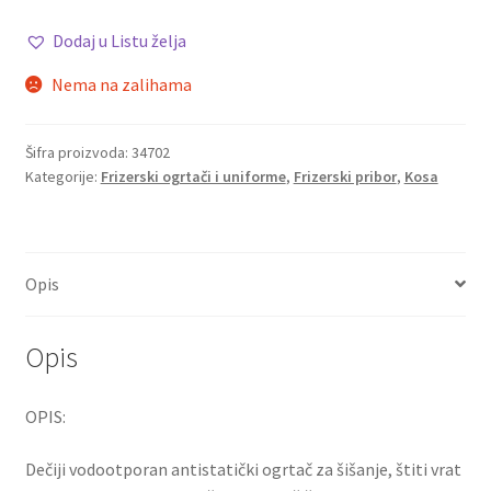
Dodaj u Listu želja
Nema na zalihama
Šifra proizvoda:
34702
Kategorije:
Frizerski ogrtači i uniforme
,
Frizerski pribor
,
Kosa
Opis
Opis
OPIS:
Dečiji vodootporan antistatički ogrtač za šišanje, štiti vrat