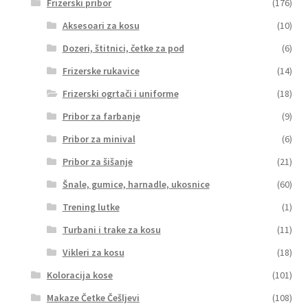
Frizerski pribor
(176)
Aksesoari za kosu
(10)
Dozeri, štitnici, četke za pod
(6)
Frizerske rukavice
(14)
Frizerski ogrtači i uniforme
(18)
Pribor za farbanje
(9)
Pribor za minival
(6)
Pribor za šišanje
(21)
Šnale, gumice, harnadle, ukosnice
(60)
Trening lutke
(1)
Turbani i trake za kosu
(11)
Vikleri za kosu
(18)
Koloracija kose
(101)
Makaze Četke Češljevi
(108)