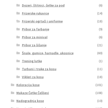
Dozeri, štitnici, četke za pod
(6)
Frizerske rukavice
(14)
Frizerski ogrtači i uniforme
(18)
Pribor za farbanje
(9)
Pribor za minival
(6)
Pribor za šišanje
(21)
Šnale, gumice, harnadle, ukosnice
(60)
Trening lutke
(1)
Turbani i trake za kosu
(11)
Vikleri za kosu
(18)
Koloracija kose
(101)
Makaze Četke Češljevi
(108)
Nadogradnja kose
(10)