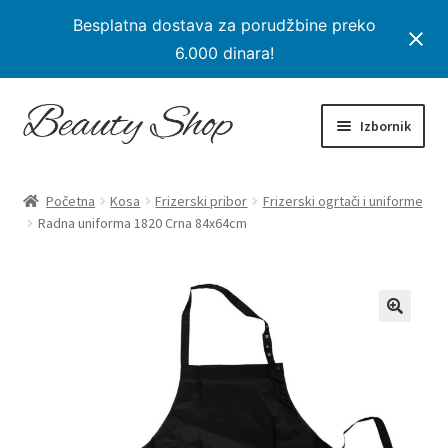
Besplatna dostava za porudžbine preko
6.000 dinara!
Preskoči
Skoči
Izbornik
na
na
navigaciju
sadržaj
Početna
Početna
Kosa
Frizerski pribor
Frizerski ogrtači i uniforme
Proširi
Radna uniforma 1820 Crna 84x64cm
Proizvodi
podređe
izborni
Na Popustu
Moj nalog
Checkout
Korpa