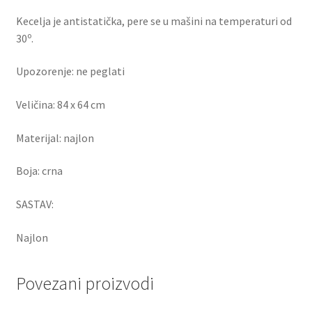
Kecelja je antistatička, pere se u mašini na temperaturi od
o
30
.
Upozorenje: ne peglati
Veličina: 84 x 64 cm
Materijal: najlon
Boja: crna
SASTAV:
Najlon
Povezani proizvodi