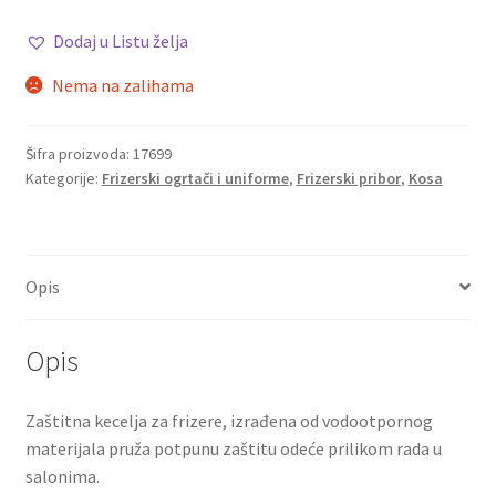
Dodaj u Listu želja
Nema na zalihama
Šifra proizvoda:
17699
Kategorije:
Frizerski ogrtači i uniforme
,
Frizerski pribor
,
Kosa
Opis
Opis
Zaštitna kecelja za frizere, izrađena od vodootpornog
materijala pruža potpunu zaštitu odeće prilikom rada u
salonima.