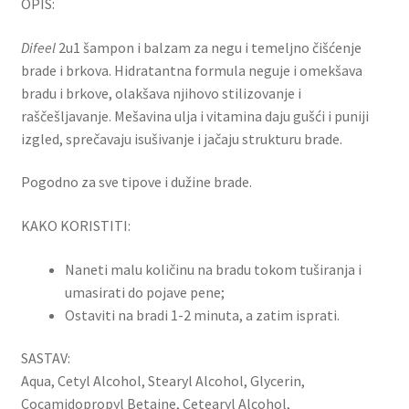
OPIS:
Difeel
2u1 šampon i balzam za negu i temeljno čišćenje
brade i brkova. Hidratantna formula neguje i omekšava
bradu i brkove, olakšava njihovo stilizovanje i
raščešljavanje. Mešavina ulja i vitamina daju gušći i puniji
izgled, sprečavaju isušivanje i jačaju strukturu brade.
Pogodno za sve tipove i dužine brade.
KAKO KORISTITI:
Naneti malu količinu na bradu tokom tuširanja i
umasirati do pojave pene;
Ostaviti na bradi 1-2 minuta, a zatim isprati.
SASTAV:
Aqua, Cetyl Alcohol, Stearyl Alcohol, Glycerin,
Cocamidopropyl Betaine, Cetearyl Alcohol,