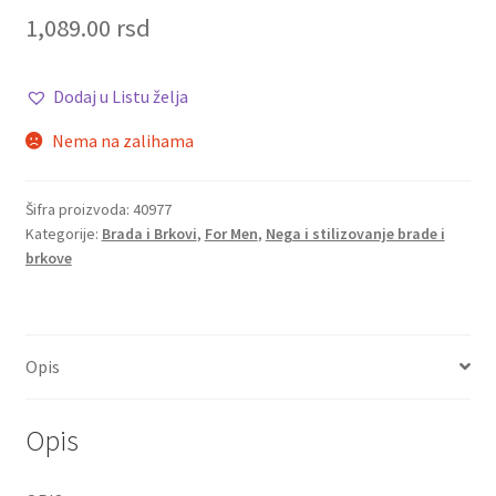
1,089.00
rsd
Dodaj u Listu želja
Nema na zalihama
Šifra proizvoda:
40977
Kategorije:
Brada i Brkovi
,
For Men
,
Nega i stilizovanje brade i
brkove
Opis
Opis