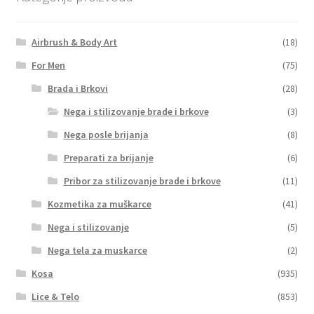
Airbrush & Body Art
(18)
For Men
(75)
Brada i Brkovi
(28)
Nega i stilizovanje brade i brkove
(3)
Nega posle brijanja
(8)
Preparati za brijanje
(6)
Pribor za stilizovanje brade i brkove
(11)
Kozmetika za muškarce
(41)
Nega i stilizovanje
(5)
Nega tela za muskarce
(2)
Kosa
(935)
Lice & Telo
(853)