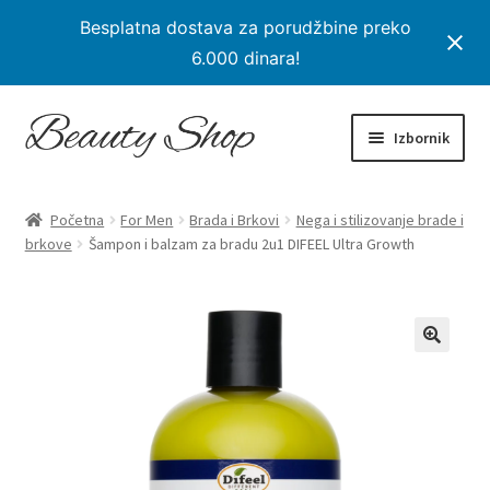
Besplatna dostava za porudžbine preko
6.000 dinara!
Preskoči
Skoči
Izbornik
na
na
navigaciju
sadržaj
Početna
Početna
For Men
Brada i Brkovi
Nega i stilizovanje brade i
Proširi
brkove
Šampon i balzam za bradu 2u1 DIFEEL Ultra Growth
Proizvodi
podređe
izborni
Na Popustu
Moj nalog
Checkout
Korpa