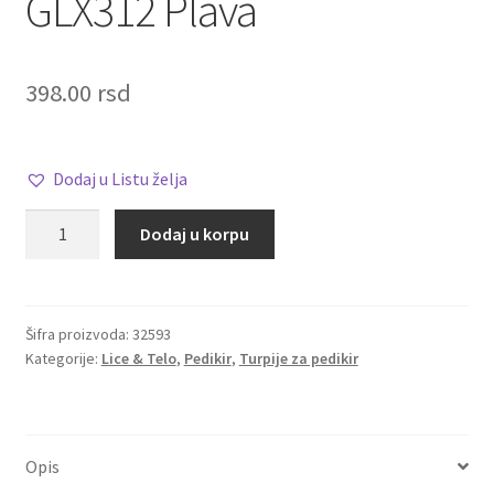
GLX312 Plava
398.00
rsd
Dodaj u Listu želja
Turpija
Dodaj u korpu
za
pedikir
GALAXY
GLX312
Šifra proizvoda:
32593
Kategorije:
Lice & Telo
,
Pedikir
,
Turpije za pedikir
Plava
količina
Opis