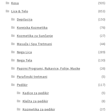
Kosa
(935)
Lice & Telo
(853)
Depilacija
(150)
Korejska Kozmetika
(76)
Kozmetika za Sunčanje
(27)
Masaža i Spa Tretmani
(44)
Nega Lica
(289)
Nega Tela
(130)
Papirni Programi, Rukavice, Folije, Maske
(26)
Parafinski tretmani
(5)
Pedikir
(117)
Kadice za pedikir
(5)
Klešta za pedikir
(8)
Kozmetika za pedikir
(37)