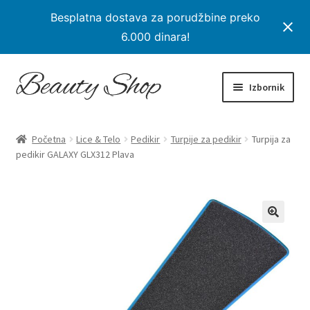
Besplatna dostava za porudžbine preko
6.000 dinara!
Preskoči
Skoči
Izbornik
na
na
navigaciju
sadržaj
Početna
Početna
Lice & Telo
Pedikir
Turpije za pedikir
Turpija za
Proširi
pedikir GALAXY GLX312 Plava
Proizvodi
podređe
izborni
Na Popustu
Moj nalog
Checkout
Korpa